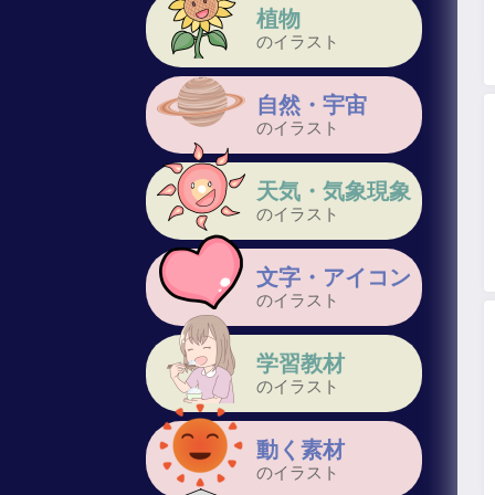
植物
のイラスト
自然・宇宙
のイラスト
天気・気象現象
のイラスト
文字・アイコン
のイラスト
学習教材
のイラスト
動く素材
のイラスト