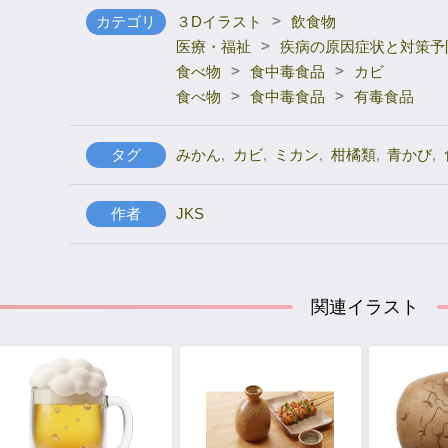
>
カテゴリ
３Dイラスト
飲食物
>
医療・福祉
疾病の原因症状と対策予
>
>
食べ物
食中毒食品
カビ
>
>
食べ物
食中毒食品
有毒食品
タグ
みかん
,
カビ
,
ミカン
,
柑橘類
,
青かび
,
作者
JKS
関連イラスト