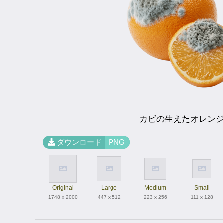
カビの生えたオレン
ダウンロード
PNG
Original
Large
Medium
Small
1748 x 2000
447 x 512
223 x 256
111 x 128