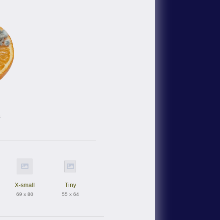
ジ
X-small
Tiny
69 x 80
55 x 64