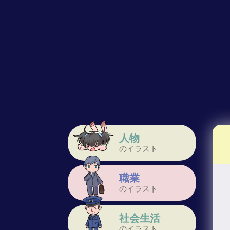
人物
のイラスト
職業
のイラスト
社会生活
のイラスト