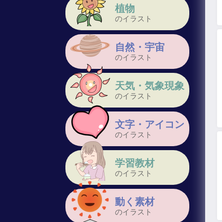
植物
のイラスト
自然・宇宙
のイラスト
天気・気象現象
のイラスト
文字・アイコン
のイラスト
学習教材
のイラスト
動く素材
のイラスト