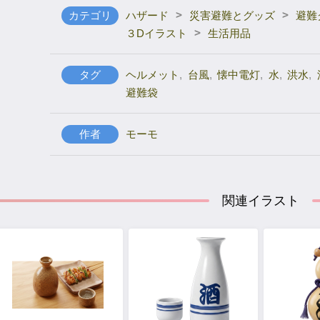
>
>
カテゴリ
ハザード
災害避難とグッズ
避難
>
３Dイラスト
生活用品
タグ
ヘルメット
,
台風
,
懐中電灯
,
水
,
洪水
,
避難袋
作者
モーモ
関連イラスト