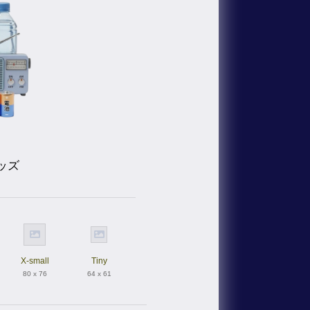
ッズ
X-small
Tiny
80 x 76
64 x 61