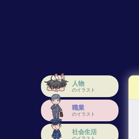
人物
のイラスト
職業
のイラスト
社会生活
のイラスト