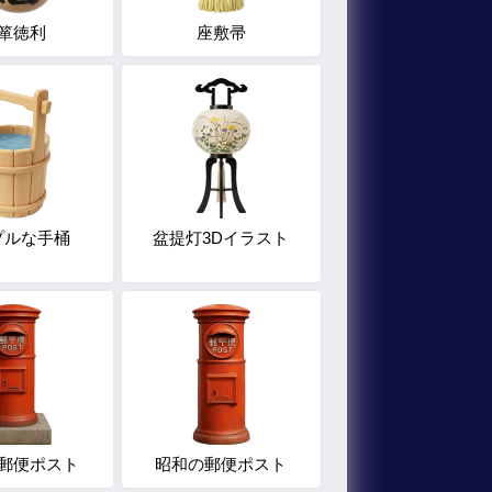
箪徳利
座敷帚
プルな手桶
盆提灯3Dイラスト
郵便ポスト
昭和の郵便ポスト