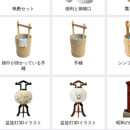
晩酌セット
徳利と御猪口
瓢
雑巾が掛かっている手
手桶
シン
桶
盆提灯3Dイラスト
盆提灯3Dイラスト
昭和の