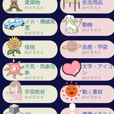
建築物
生活用品
のイラスト
のイラスト
メカ・機械装
動物
置
のイラスト
のイラスト
植物
自然・宇宙
のイラスト
のイラスト
天気・気象現
文字・アイコ
象
ン
のイラスト
のイラスト
学習教材
動く素材
のイラスト
のイラスト