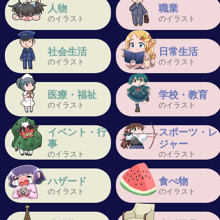
人物
職業
のイラスト
のイラスト
社会生活
日常生活
のイラスト
のイラスト
医療・福祉
学校・教育
のイラスト
のイラスト
イベント・行
スポーツ・レ
事
ジャー
のイラスト
のイラスト
ハザード
食べ物
のイラスト
のイラスト