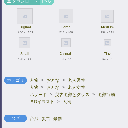
ダウンロード
PNG
Original
Large
Medium
1600 x 1553
512 x 496
256 x 248
Small
X-small
Tiny
128 x 124
80 x 77
64 x 62
>
>
カテゴリ
人物
おとな
老人男性
>
>
人物
おとな
老人女性
>
>
ハザード
災害避難とグッズ
避難行動
>
３Dイラスト
人物
タグ
台風
,
災害
,
豪雨