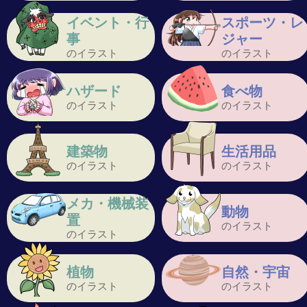
イベント・行
スポーツ・レ
事
ジャー
のイラスト
のイラスト
ハザード
食べ物
のイラスト
のイラスト
建築物
生活用品
のイラスト
のイラスト
メカ・機械装
動物
置
のイラスト
のイラスト
植物
自然・宇宙
のイラスト
のイラスト