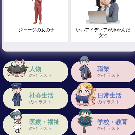
ジャージの女の子
いいアイディアが浮かんだ
女性
人物
職業
のイラスト
のイラスト
社会生活
日常生活
のイラスト
のイラスト
医療・福祉
学校・教育
のイラスト
のイラスト