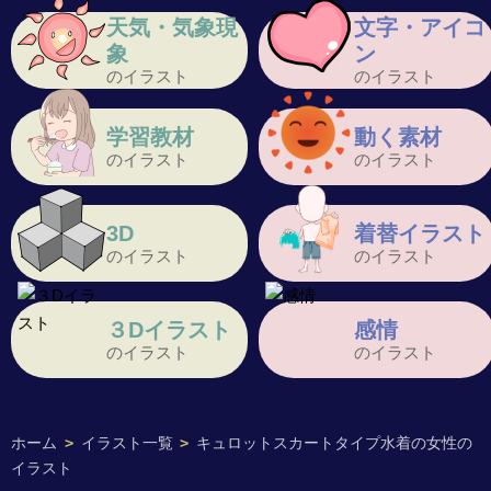
天気・気象現
文字・アイコ
象
ン
のイラスト
のイラスト
学習教材
動く素材
のイラスト
のイラスト
3D
着替イラスト
のイラスト
のイラスト
３Dイラスト
感情
のイラスト
のイラスト
ホーム
>
イラスト一覧
>
キュロットスカートタイプ水着の女性の
イラスト