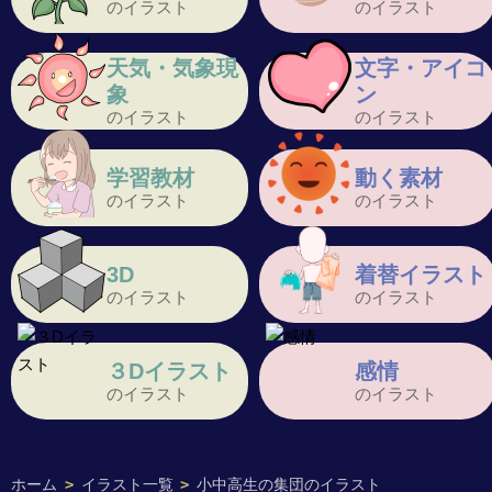
のイラスト
のイラスト
天気・気象現
文字・アイコ
象
ン
のイラスト
のイラスト
学習教材
動く素材
のイラスト
のイラスト
3D
着替イラスト
のイラスト
のイラスト
３Dイラスト
感情
のイラスト
のイラスト
ホーム
>
イラスト一覧
>
小中高生の集団のイラスト