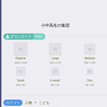
小中高生の集団
ダウンロード
PNG
Original
Large
Medium
1600 x 844
512 x 270
256 x 135
Small
X-small
Tiny
128 x 67
80 x 42
64 x 33
>
カテゴリ
人物
こども