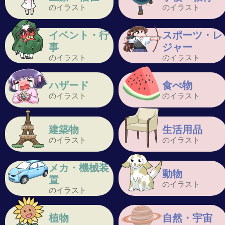
のイラスト
のイラスト
イベント・行
スポーツ・レ
事
ジャー
のイラスト
のイラスト
ハザード
食べ物
のイラスト
のイラスト
建築物
生活用品
のイラスト
のイラスト
メカ・機械装
動物
置
のイラスト
のイラスト
植物
自然・宇宙