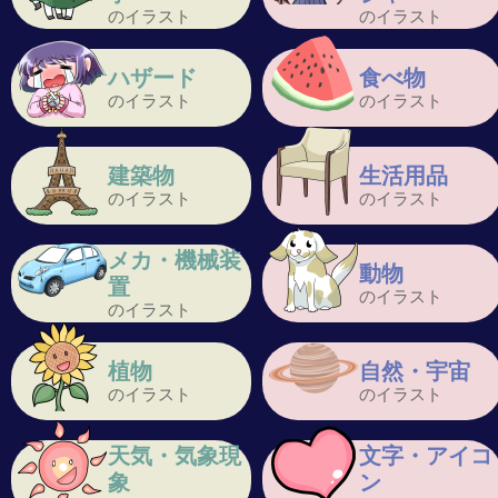
のイラスト
のイラスト
ハザード
食べ物
のイラスト
のイラスト
建築物
生活用品
のイラスト
のイラスト
メカ・機械装
動物
置
のイラスト
のイラスト
植物
自然・宇宙
のイラスト
のイラスト
天気・気象現
文字・アイコ
象
ン