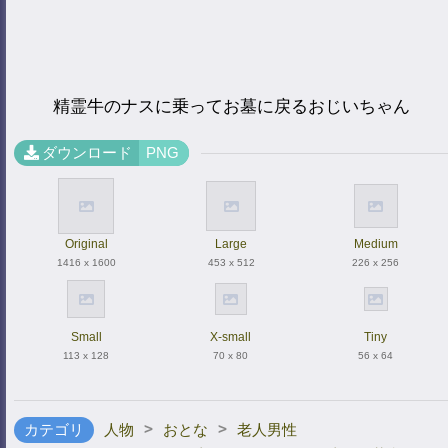
精霊牛のナスに乗ってお墓に戻るおじいちゃん
ダウンロード
PNG
Original
Large
Medium
1416 x 1600
453 x 512
226 x 256
Small
X-small
Tiny
113 x 128
70 x 80
56 x 64
>
>
カテゴリ
人物
おとな
老人男性