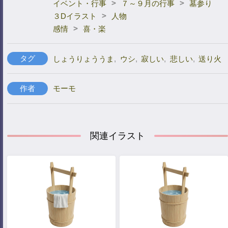
>
>
イベント・行事
７～９月の行事
墓参り
>
３Dイラスト
人物
>
感情
喜・楽
タグ
しょうりょううま
,
ウシ
,
寂しい
,
悲しい
,
送り火
作者
モーモ
関連イラスト