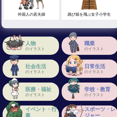
外国人の若夫婦
跳び箱を飛ぶ女子小学生
人物
職業
のイラスト
のイラスト
社会生活
日常生活
のイラスト
のイラスト
医療・福祉
学校・教育
のイラスト
のイラスト
イベント・行
スポーツ・レ
事
ジャー