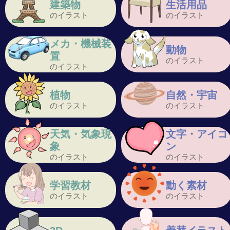
建築物
生活用品
のイラスト
のイラスト
メカ・機械装
動物
置
のイラスト
のイラスト
植物
自然・宇宙
のイラスト
のイラスト
天気・気象現
文字・アイコ
象
ン
のイラスト
のイラスト
学習教材
動く素材
のイラスト
のイラスト