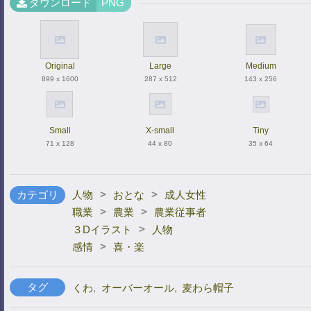
ダウンロード
PNG
Original
Large
Medium
899 x 1600
287 x 512
143 x 256
Small
X-small
Tiny
71 x 128
44 x 80
35 x 64
>
>
カテゴリ
人物
おとな
成人女性
>
>
職業
農業
農業従事者
>
３Dイラスト
人物
>
感情
喜・楽
タグ
くわ
,
オーバーオール
,
麦わら帽子