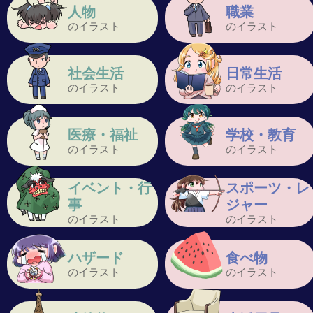
人物
職業
のイラスト
のイラスト
社会生活
日常生活
のイラスト
のイラスト
医療・福祉
学校・教育
のイラスト
のイラスト
イベント・行
スポーツ・レ
事
ジャー
のイラスト
のイラスト
ハザード
食べ物
のイラスト
のイラスト