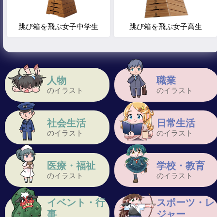
跳び箱を飛ぶ女子中学生
跳び箱を飛ぶ女子高生
人物
職業
のイラスト
のイラスト
社会生活
日常生活
のイラスト
のイラスト
医療・福祉
学校・教育
のイラスト
のイラスト
イベント・行
スポーツ・レ
事
ジャー