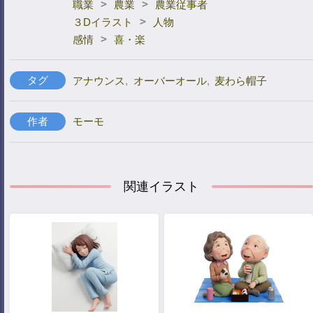
>
>
職業
農業
農業従事者
>
３Dイラスト
人物
>
感情
喜・楽
タグ
アナウンス
,
オーバーオール
,
麦わら帽子
作者
モーモ
関連イラスト