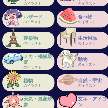
のイラスト
のイラスト
ハザード
食べ物
のイラスト
のイラスト
建築物
生活用品
のイラスト
のイラスト
メカ・機械装
動物
置
のイラスト
のイラスト
植物
自然・宇宙
のイラスト
のイラスト
天気・気象現
文字・アイコ
象
ン