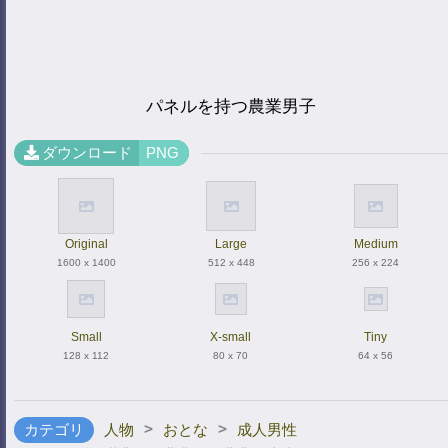
パネルを持つ農業男子
ダウンロード
PNG
Original
Large
Medium
1600 x 1400
512 x 448
256 x 224
Small
X-small
Tiny
128 x 112
80 x 70
64 x 56
>
>
カテゴリ
人物
おとな
成人男性