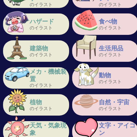
のイラスト
のイラスト
ハザード
食べ物
のイラスト
のイラスト
建築物
生活用品
のイラスト
のイラスト
メカ・機械装
動物
置
のイラスト
のイラスト
植物
自然・宇宙
のイラスト
のイラスト
天気・気象現
文字・アイコ
象
ン