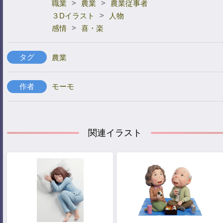
>
>
職業
農業
農業従事者
>
３Dイラスト
人物
>
感情
喜・楽
タグ
農業
作者
モーモ
関連イラスト