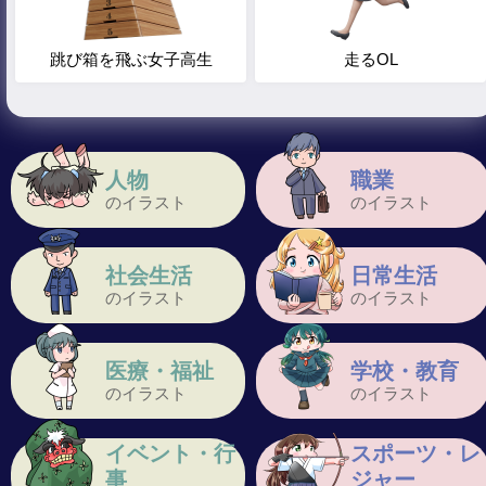
跳び箱を飛ぶ女子高生
走るOL
人物
職業
のイラスト
のイラスト
社会生活
日常生活
のイラスト
のイラスト
医療・福祉
学校・教育
のイラスト
のイラスト
イベント・行
スポーツ・レ
事
ジャー