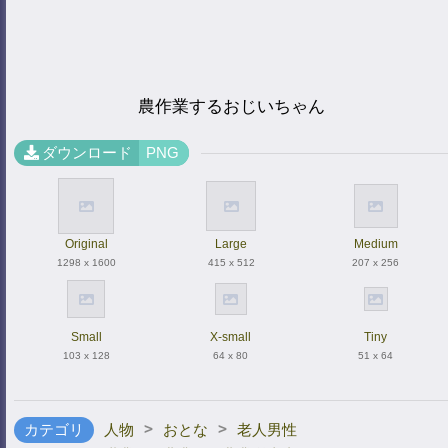
農作業するおじいちゃん
ダウンロード
PNG
Original
Large
Medium
1298 x 1600
415 x 512
207 x 256
Small
X-small
Tiny
103 x 128
64 x 80
51 x 64
>
>
カテゴリ
人物
おとな
老人男性