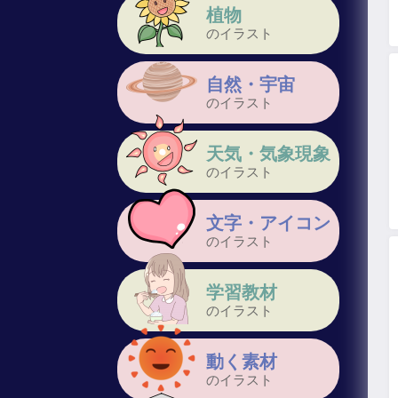
植物
のイラスト
自然・宇宙
のイラスト
天気・気象現象
のイラスト
文字・アイコン
のイラスト
学習教材
のイラスト
動く素材
のイラスト