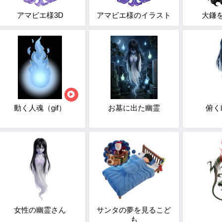
アマビエ様3D
アマビエ様のイラスト
大鎌
動く人魂（gif）
お墓に出た幽霊
俯く
女性の幽霊さん
サンタの夢を見るこど
も