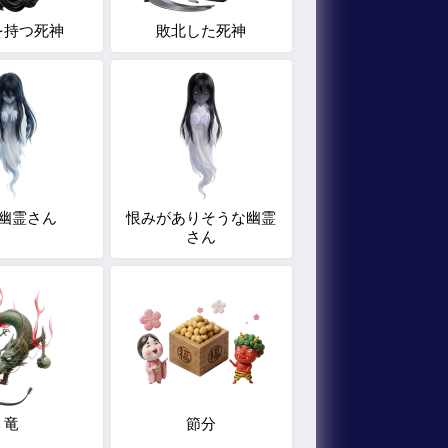
を持つ死神
敗北した死神
幽霊さん
恨みがありそうな幽霊
さん
竜
節分