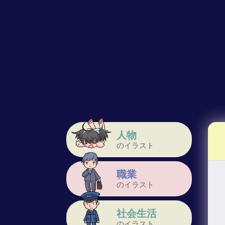
人物
のイラスト
職業
のイラスト
社会生活
のイラスト