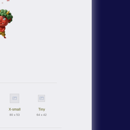
X-small
Tiny
80 x 53
64 x 42