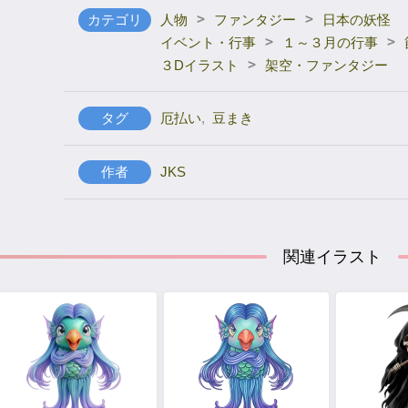
>
>
カテゴリ
人物
ファンタジー
日本の妖怪
>
>
イベント・行事
１～３月の行事
>
３Dイラスト
架空・ファンタジー
タグ
厄払い
,
豆まき
作者
JKS
関連イラスト