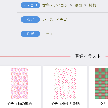
>
>
カテゴリ
文字・アイコン
絵図
模様
タグ
いちご
,
イチゴ
作者
モーモ
関連イラスト
イチゴ柄の壁紙
イチゴ模様の壁紙
クリ