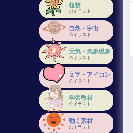
植物
のイラスト
自然・宇宙
のイラスト
天気・気象現象
のイラスト
文字・アイコン
のイラスト
学習教材
のイラスト
動く素材
のイラスト