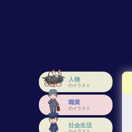
人物
のイラスト
職業
のイラスト
社会生活
のイラスト