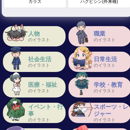
カラス
ハクビシン(外来種)
人物
職業
のイラスト
のイラスト
社会生活
日常生活
のイラスト
のイラスト
医療・福祉
学校・教育
のイラスト
のイラスト
イベント・行
スポーツ・レ
事
ジャー
のイラスト
のイラスト