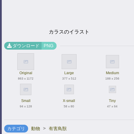
カラスのイラスト
ダウンロード
PNG
Original
Large
Medium
863 x 1172
377 x 512
188 x 256
Small
X-small
Tiny
94 x 128
58 x 80
47 x 64
>
カテゴリ
動物
有害鳥獣