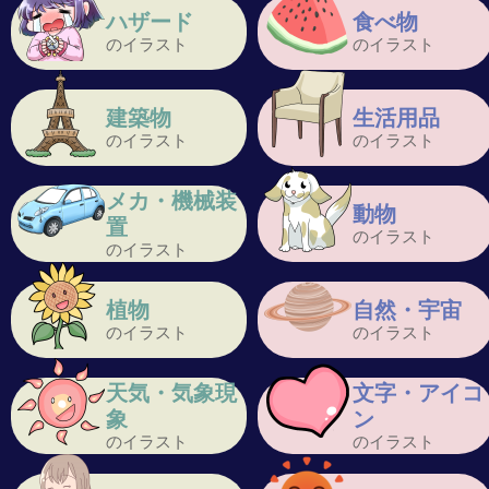
ハザード
食べ物
のイラスト
のイラスト
建築物
生活用品
のイラスト
のイラスト
メカ・機械装
動物
置
のイラスト
のイラスト
植物
自然・宇宙
のイラスト
のイラスト
天気・気象現
文字・アイコ
象
ン
のイラスト
のイラスト