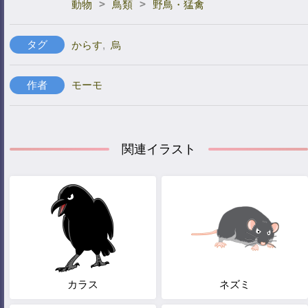
>
>
動物
鳥類
野鳥・猛禽
タグ
からす
,
烏
作者
モーモ
関連イラスト
カラス
ネズミ