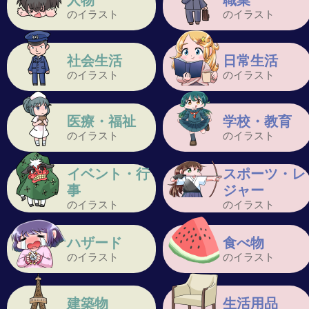
人物
職業
のイラスト
のイラスト
社会生活
日常生活
のイラスト
のイラスト
医療・福祉
学校・教育
のイラスト
のイラスト
イベント・行
スポーツ・レ
事
ジャー
のイラスト
のイラスト
ハザード
食べ物
のイラスト
のイラスト
建築物
生活用品