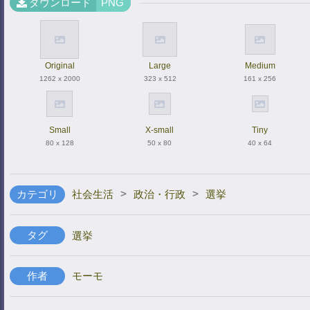
ダウンロード
PNG
Original
Large
Medium
1262 x 2000
323 x 512
161 x 256
Small
X-small
Tiny
80 x 128
50 x 80
40 x 64
>
>
カテゴリ
社会生活
政治・行政
選挙
タグ
選挙
作者
モーモ