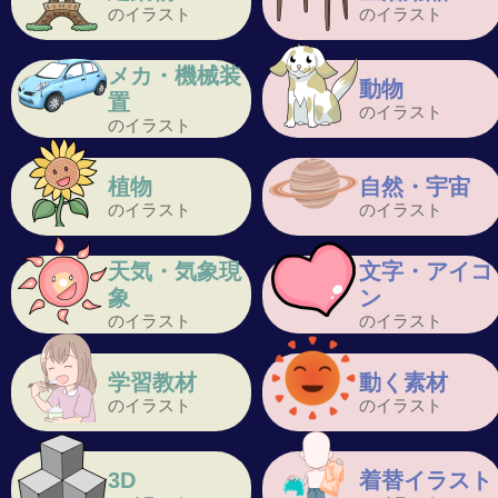
のイラスト
のイラスト
メカ・機械装
動物
置
のイラスト
のイラスト
植物
自然・宇宙
のイラスト
のイラスト
天気・気象現
文字・アイコ
象
ン
のイラスト
のイラスト
学習教材
動く素材
のイラスト
のイラスト
3D
着替イラスト