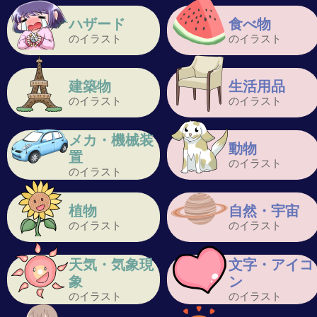
ハザード
食べ物
のイラスト
のイラスト
建築物
生活用品
のイラスト
のイラスト
メカ・機械装
動物
置
のイラスト
のイラスト
植物
自然・宇宙
のイラスト
のイラスト
天気・気象現
文字・アイコ
象
ン
のイラスト
のイラスト