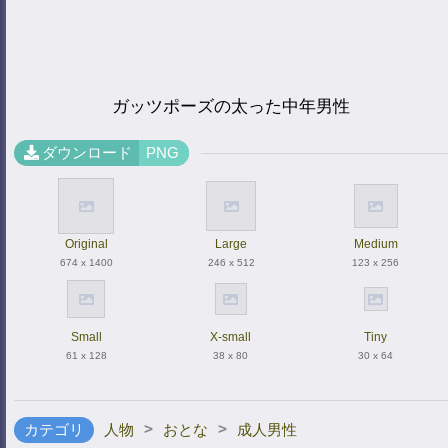
ガッツポーズの太った中年男性
ダウンロード
PNG
Original
Large
Medium
674 x 1400
246 x 512
123 x 256
Small
X-small
Tiny
61 x 128
38 x 80
30 x 64
>
>
カテゴリ
人物
おとな
成人男性