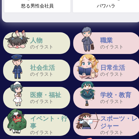
怒る男性会社員
パワハラ
人物
職業
のイラスト
のイラスト
社会生活
日常生活
のイラスト
のイラスト
医療・福祉
学校・教育
のイラスト
のイラスト
イベント・行
スポーツ・レ
事
ジャー
のイラスト
のイラスト