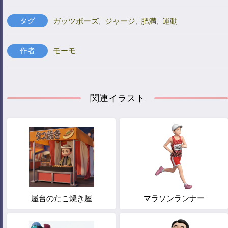
タグ
ガッツポーズ
,
ジャージ
,
肥満
,
運動
作者
モーモ
関連イラスト
屋台のたこ焼き屋
マラソンランナー