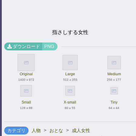
指さしする女性
ダウンロード
PNG
Original
Large
Medium
1400 x 972
512 x 355
256 x 177
Small
X-small
Tiny
128 x 88
80 x 55
64 x 44
>
>
カテゴリ
人物
おとな
成人女性