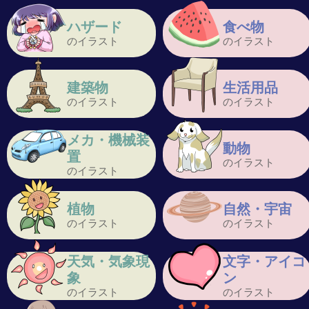
ハザード
食べ物
のイラスト
のイラスト
建築物
生活用品
のイラスト
のイラスト
メカ・機械装
動物
置
のイラスト
のイラスト
植物
自然・宇宙
のイラスト
のイラスト
天気・気象現
文字・アイコ
象
ン
のイラスト
のイラスト