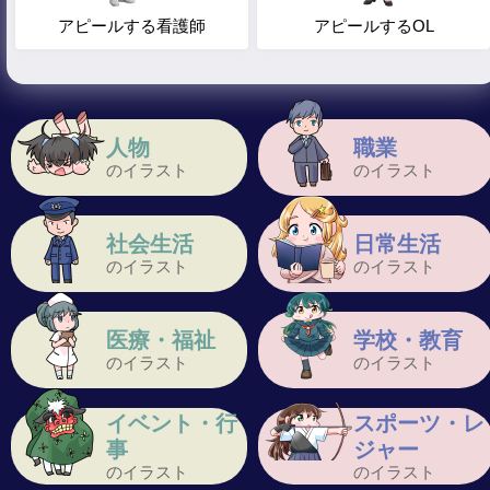
アピールする看護師
アピールするOL
人物
職業
のイラスト
のイラスト
社会生活
日常生活
のイラスト
のイラスト
医療・福祉
学校・教育
のイラスト
のイラスト
イベント・行
スポーツ・レ
事
ジャー
のイラスト
のイラスト