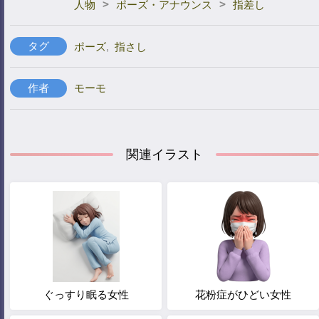
>
>
人物
ポーズ・アナウンス
指差し
タグ
ポーズ
,
指さし
作者
モーモ
関連イラスト
ぐっすり眠る女性
花粉症がひどい女性