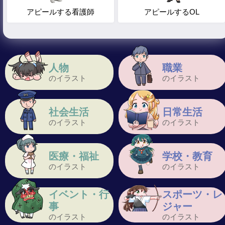
アピールする看護師
アピールするOL
人物
職業
のイラスト
のイラスト
社会生活
日常生活
のイラスト
のイラスト
医療・福祉
学校・教育
のイラスト
のイラスト
イベント・行
スポーツ・レ
事
ジャー
のイラスト
のイラスト