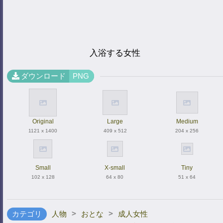
入浴する女性
ダウンロード
PNG
Original
Large
Medium
1121 x 1400
409 x 512
204 x 256
Small
X-small
Tiny
102 x 128
64 x 80
51 x 64
>
>
カテゴリ
人物
おとな
成人女性