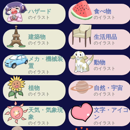
ハザード
食べ物
のイラスト
のイラスト
建築物
生活用品
のイラスト
のイラスト
メカ・機械装
動物
置
のイラスト
のイラスト
植物
自然・宇宙
のイラスト
のイラスト
天気・気象現
文字・アイコ
象
ン
のイラスト
のイラスト