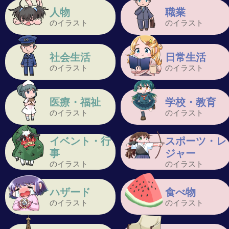
人物
職業
のイラスト
のイラスト
社会生活
日常生活
のイラスト
のイラスト
医療・福祉
学校・教育
のイラスト
のイラスト
イベント・行
スポーツ・レ
事
ジャー
のイラスト
のイラスト
ハザード
食べ物
のイラスト
のイラスト