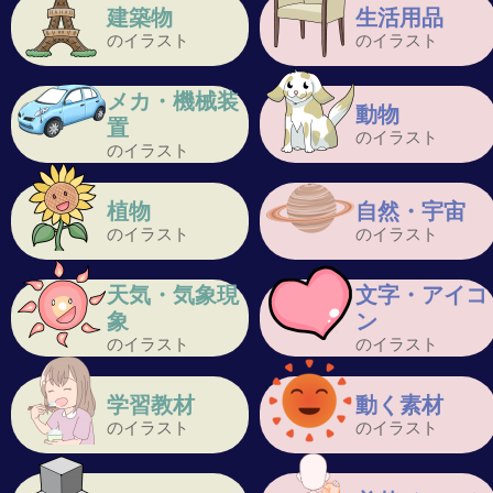
建築物
生活用品
のイラスト
のイラスト
メカ・機械装
動物
置
のイラスト
のイラスト
植物
自然・宇宙
のイラスト
のイラスト
天気・気象現
文字・アイコ
象
ン
のイラスト
のイラスト
学習教材
動く素材
のイラスト
のイラスト