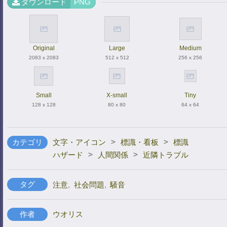
ダウンロード
PNG
Original
Large
Medium
2083 x 2083
512 x 512
256 x 256
Small
X-small
Tiny
128 x 128
80 x 80
64 x 64
>
>
カテゴリ
文字・アイコン
標識・看板
標識
>
>
ハザード
人間関係
近隣トラブル
タグ
注意
,
社会問題
,
騒音
作者
ウオリス