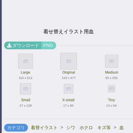
着せ替えイラスト用血
ダウンロード
PNG
Large
Original
Medium
110 x 512
103 x 477
55 x 256
Small
X-small
Tiny
27 x 128
17 x 80
13 x 64
>
>
カテゴリ
着替イラスト
シワ ホクロ キズ等
血