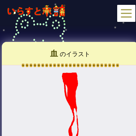
血
のイラスト