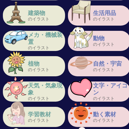
建築物
生活用品
のイラスト
のイラスト
メカ・機械装
動物
置
のイラスト
のイラスト
植物
自然・宇宙
のイラスト
のイラスト
天気・気象現
文字・アイコ
象
ン
のイラスト
のイラスト
学習教材
動く素材
のイラスト
のイラスト