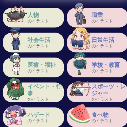
人物
職業
のイラスト
のイラスト
社会生活
日常生活
のイラスト
のイラスト
医療・福祉
学校・教育
のイラスト
のイラスト
イベント・行
スポーツ・レ
事
ジャー
のイラスト
のイラスト
ハザード
食べ物
のイラスト
のイラスト