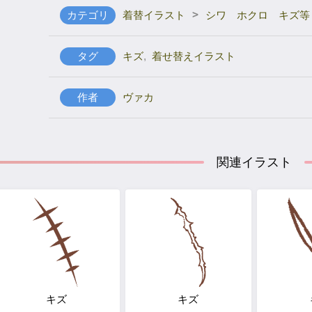
>
カテゴリ
着替イラスト
シワ ホクロ キズ等
タグ
キズ
,
着せ替えイラスト
作者
ヴァカ
関連イラスト
キズ
キズ