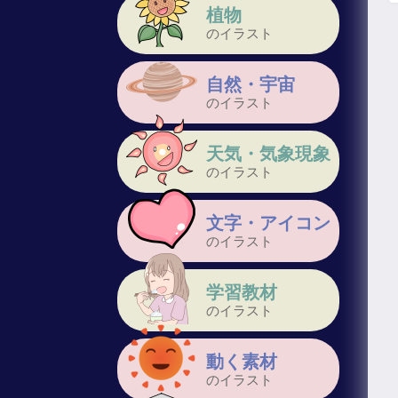
植物
のイラスト
自然・宇宙
のイラスト
天気・気象現象
のイラスト
文字・アイコン
のイラスト
学習教材
のイラスト
動く素材
のイラスト