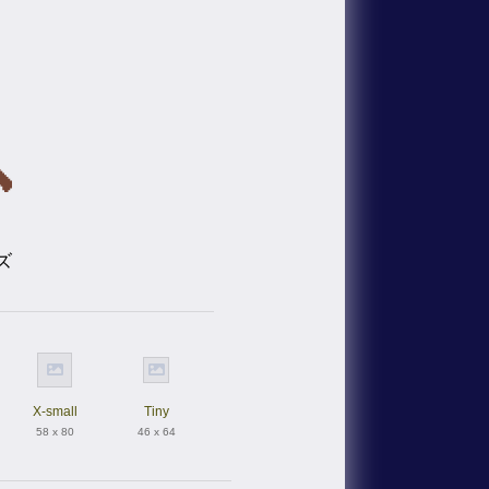
ズ
X-small
Tiny
58 x 80
46 x 64