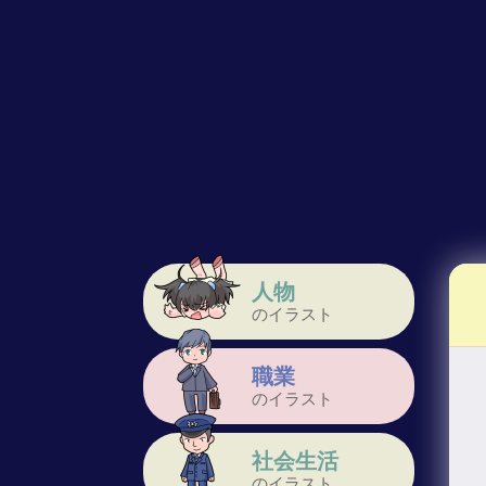
人物
のイラスト
職業
のイラスト
社会生活
のイラスト