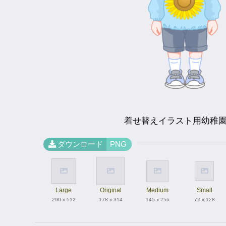
着せ替えイラスト用幼稚
ダウンロード
PNG
Large
Original
Medium
Small
290 x 512
178 x 314
145 x 256
72 x 128