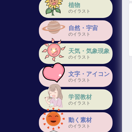
植物
のイラスト
自然・宇宙
のイラスト
天気・気象現象
のイラスト
文字・アイコン
のイラスト
学習教材
のイラスト
動く素材
のイラスト