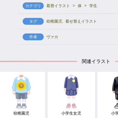
>
>
カテゴリ
着替イラスト
体
学生
タグ
幼稚園児
,
着せ替えイラスト
作者
ヴァカ
関連イラスト
幼稚園児
小学生女児
小