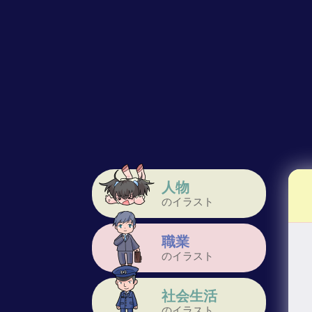
人物
のイラスト
職業
のイラスト
社会生活
のイラスト