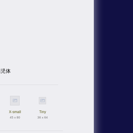
園児体
X-small
Tiny
45 x 80
36 x 64