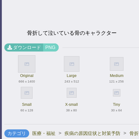
骨折して泣いている骨のキャラクター
ダウンロード
PNG
Original
Large
Medium
666 x 1400
243 x 512
121 x 256
Small
X-small
Tiny
60 x 128
38 x 80
30 x 64
>
>
カテゴリ
医療・福祉
疾病の原因症状と対策予防
骨折