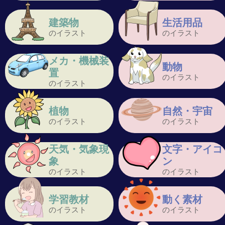
建築物
生活用品
のイラスト
のイラスト
メカ・機械装
動物
置
のイラスト
のイラスト
植物
自然・宇宙
のイラスト
のイラスト
天気・気象現
文字・アイコ
象
ン
のイラスト
のイラスト
学習教材
動く素材
のイラスト
のイラスト