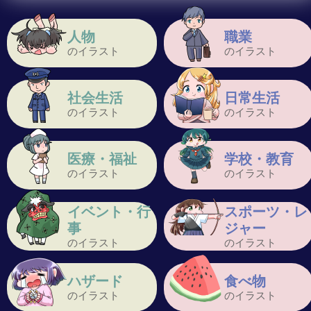
人物
職業
のイラスト
のイラスト
社会生活
日常生活
のイラスト
のイラスト
医療・福祉
学校・教育
のイラスト
のイラスト
イベント・行
スポーツ・レ
事
ジャー
のイラスト
のイラスト
ハザード
食べ物
のイラスト
のイラスト