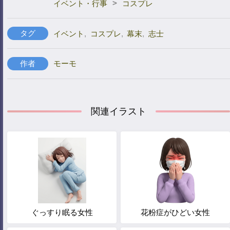
>
イベント・行事
コスプレ
タグ
イベント
,
コスプレ
,
幕末
,
志士
作者
モーモ
関連イラスト
ぐっすり眠る女性
花粉症がひどい女性