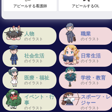
アピールする看護師
アピールするOL
人物
職業
のイラスト
のイラスト
社会生活
日常生活
のイラスト
のイラスト
医療・福祉
学校・教育
のイラスト
のイラスト
イベント・行
スポーツ・レ
事
ジャー
のイラスト
のイラスト