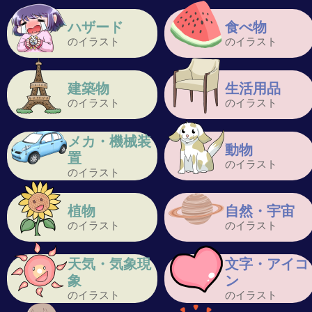
ハザード
食べ物
のイラスト
のイラスト
建築物
生活用品
のイラスト
のイラスト
メカ・機械装
動物
置
のイラスト
のイラスト
植物
自然・宇宙
のイラスト
のイラスト
天気・気象現
文字・アイコ
象
ン
のイラスト
のイラスト