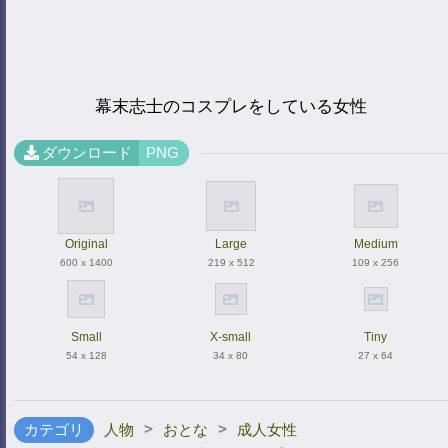
幕末志士のコスプレをしている女性
ダウンロード
PNG
Original
Large
Medium
600 x 1400
219 x 512
109 x 256
Small
X-small
Tiny
54 x 128
34 x 80
27 x 64
>
>
カテゴリ
人物
おとな
成人女性