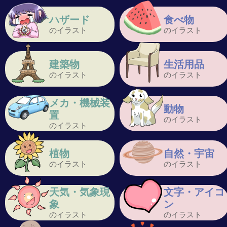
ハザード
食べ物
のイラスト
のイラスト
建築物
生活用品
のイラスト
のイラスト
メカ・機械装
動物
置
のイラスト
のイラスト
植物
自然・宇宙
のイラスト
のイラスト
天気・気象現
文字・アイコ
象
ン
のイラスト
のイラスト