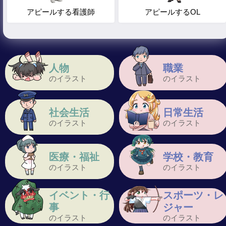
アピールする看護師
アピールするOL
人物
職業
のイラスト
のイラスト
社会生活
日常生活
のイラスト
のイラスト
医療・福祉
学校・教育
のイラスト
のイラスト
イベント・行
スポーツ・レ
事
ジャー
のイラスト
のイラスト