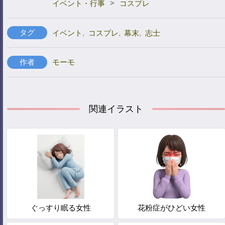
>
イベント・行事
コスプレ
タグ
イベント
,
コスプレ
,
幕末
,
志士
作者
モーモ
関連イラスト
ぐっすり眠る女性
花粉症がひどい女性