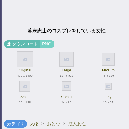
幕末志士のコスプレをしている女性
ダウンロード
PNG
Original
Large
Medium
430 x 1400
157 x 512
78 x 256
Small
X-small
Tiny
39 x 128
24 x 80
19 x 64
>
>
カテゴリ
人物
おとな
成人女性