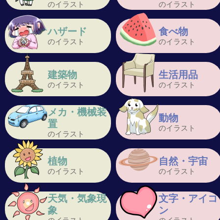
のイラスト
のイラスト
ハザード
食べ物
のイラスト
のイラスト
建築物
生活用品
のイラスト
のイラスト
メカ・機械装
動物
置
のイラスト
のイラスト
植物
自然・宇宙
のイラスト
のイラスト
天気・気象現
文字・アイコ
象
ン