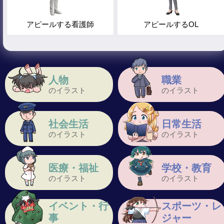
アピールする看護師
アピールするOL
人物
職業
のイラスト
のイラスト
社会生活
日常生活
のイラスト
のイラスト
医療・福祉
学校・教育
のイラスト
のイラスト
イベント・行
スポーツ・レ
事
ジャー