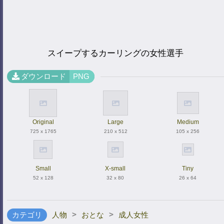
スイープするカーリングの女性選手
ダウンロード
PNG
Original
Large
Medium
725 x 1765
210 x 512
105 x 256
Small
X-small
Tiny
52 x 128
32 x 80
26 x 64
>
>
カテゴリ
人物
おとな
成人女性