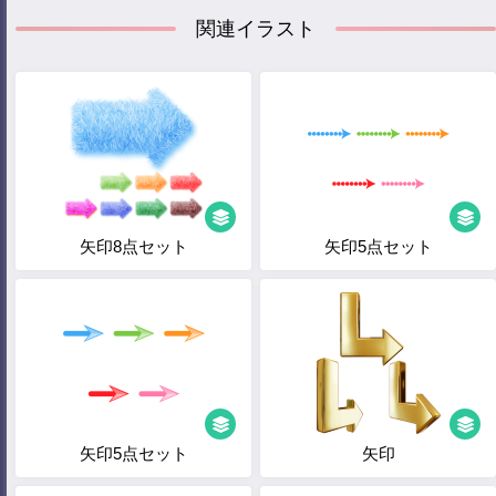
関連イラスト
矢印8点セット
矢印5点セット
矢印5点セット
矢印