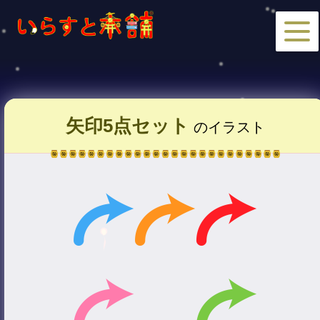
矢印5点セット
のイラスト