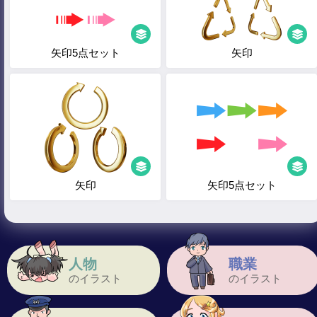
矢印5点セット
矢印
矢印
矢印5点セット
人物
職業
のイラスト
のイラスト