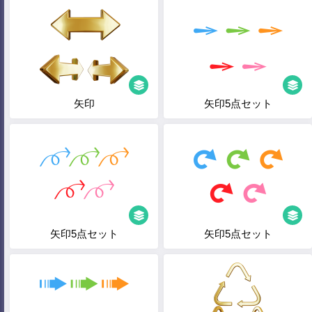
矢印
矢印5点セット
矢印5点セット
矢印5点セット