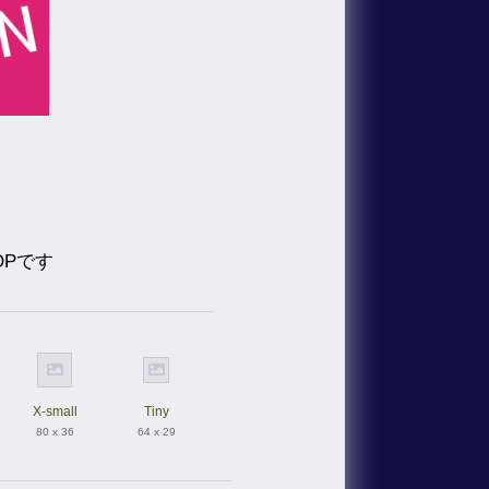
OPです
X-small
Tiny
80 x 36
64 x 29