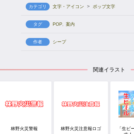
>
カテゴリ
文字・アイコン
ポップ文字
タグ
POP
,
案内
作者
シープ
関連イラスト
林野火災警報
林野火災注意報ロゴ
「生ビ