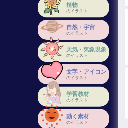
植物
のイラスト
自然・宇宙
のイラスト
天気・気象現象
のイラスト
文字・アイコン
のイラスト
学習教材
のイラスト
動く素材
のイラスト