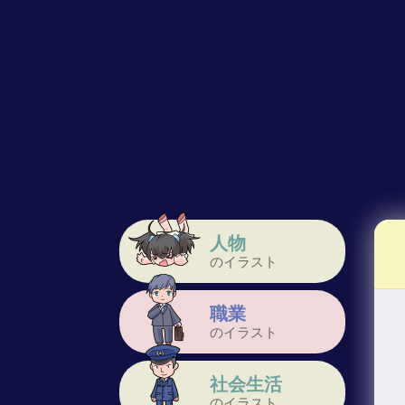
人物
のイラスト
職業
のイラスト
社会生活
のイラスト