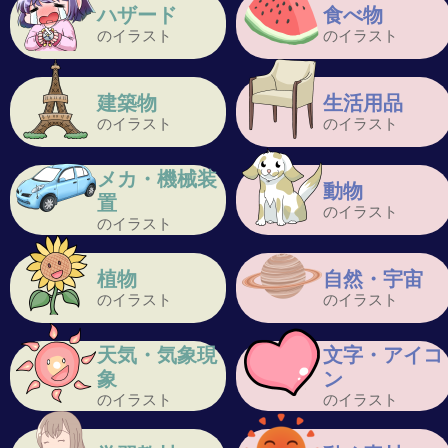
ハザード
食べ物
のイラスト
のイラスト
建築物
生活用品
のイラスト
のイラスト
メカ・機械装
動物
置
のイラスト
のイラスト
植物
自然・宇宙
のイラスト
のイラスト
天気・気象現
文字・アイコ
象
ン
のイラスト
のイラスト