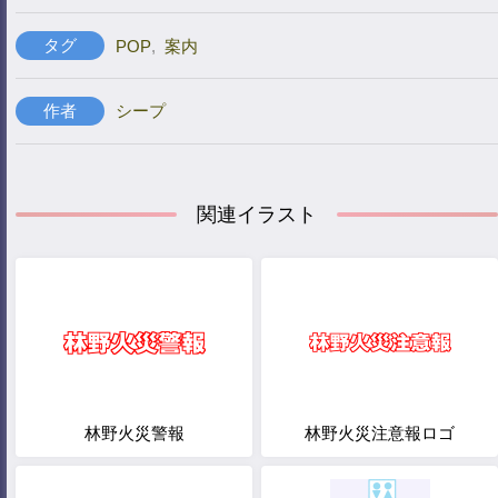
タグ
POP
,
案内
作者
シープ
関連イラスト
林野火災警報
林野火災注意報ロゴ