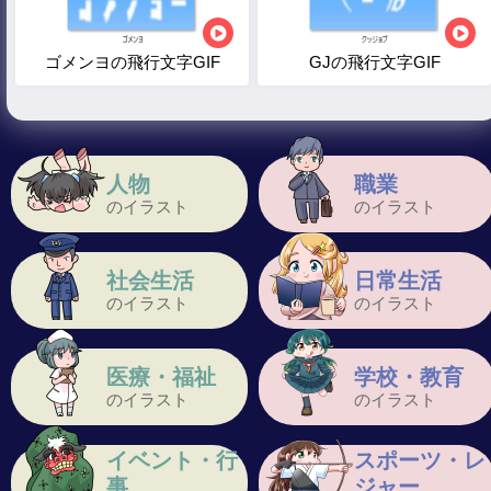
ゴメンヨの飛行文字GIF
GJの飛行文字GIF
人物
職業
のイラスト
のイラスト
社会生活
日常生活
のイラスト
のイラスト
医療・福祉
学校・教育
のイラスト
のイラスト
イベント・行
スポーツ・レ
事
ジャー