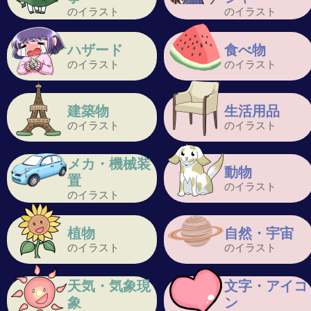
のイラスト
のイラスト
ハザード
食べ物
のイラスト
のイラスト
建築物
生活用品
のイラスト
のイラスト
メカ・機械装
動物
置
のイラスト
のイラスト
植物
自然・宇宙
のイラスト
のイラスト
天気・気象現
文字・アイコ
象
ン