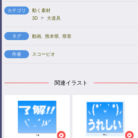
カテゴリ
動く素材
>
3D
大道具
タグ
動画
,
熊本県
,
県章
作者
スコーピオ
関連イラスト