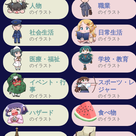
人物
職業
のイラスト
のイラスト
社会生活
日常生活
のイラスト
のイラスト
医療・福祉
学校・教育
のイラスト
のイラスト
イベント・行
スポーツ・レ
事
ジャー
のイラスト
のイラスト
ハザード
食べ物
のイラスト
のイラスト