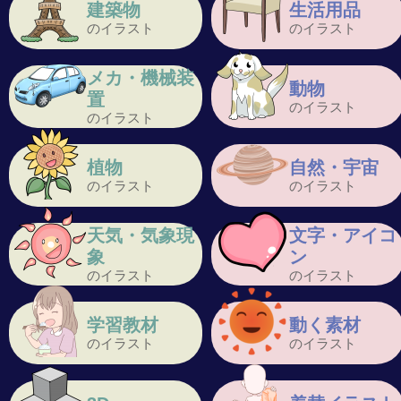
建築物
生活用品
のイラスト
のイラスト
メカ・機械装
動物
置
のイラスト
のイラスト
植物
自然・宇宙
のイラスト
のイラスト
天気・気象現
文字・アイコ
象
ン
のイラスト
のイラスト
学習教材
動く素材
のイラスト
のイラスト