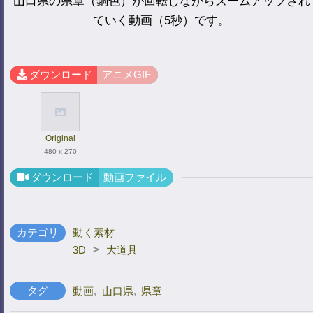
山口県の県章（銅色）が回転しながらズームアップされ
ていく動画（5秒）です。
ダウンロード
アニメGIF
Original
480 x 270
ダウンロード
動画ファイル
カテゴリ
動く素材
>
3D
大道具
タグ
動画
,
山口県
,
県章