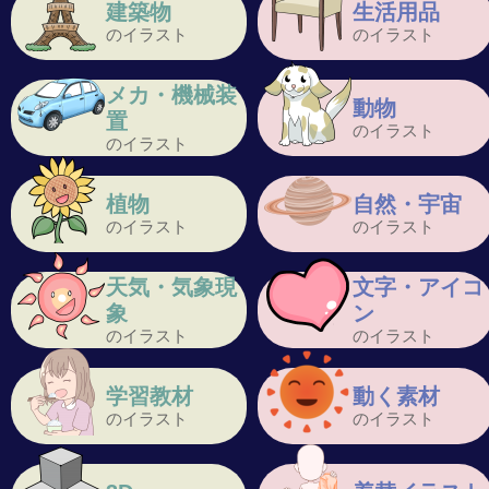
建築物
生活用品
のイラスト
のイラスト
メカ・機械装
動物
置
のイラスト
のイラスト
植物
自然・宇宙
のイラスト
のイラスト
天気・気象現
文字・アイコ
象
ン
のイラスト
のイラスト
学習教材
動く素材
のイラスト
のイラスト