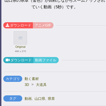
山口県の県章（金色）が回転しながらズームアップされ
ていく動画（5秒）です。
ダウンロード
アニメGIF
Original
480 x 270
ダウンロード
動画ファイル
カテゴリ
動く素材
>
3D
大道具
タグ
動画
,
山口県
,
県章