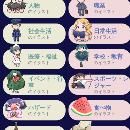
人物
職業
のイラスト
のイラスト
社会生活
日常生活
のイラスト
のイラスト
医療・福祉
学校・教育
のイラスト
のイラスト
イベント・行
スポーツ・レ
事
ジャー
のイラスト
のイラスト
ハザード
食べ物
のイラスト
のイラスト