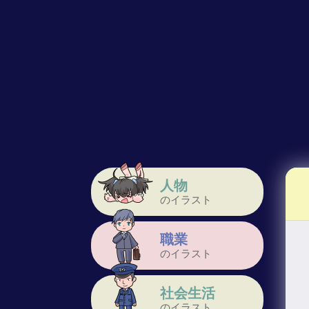
人物
のイラスト
職業
のイラスト
社会生活
のイラスト