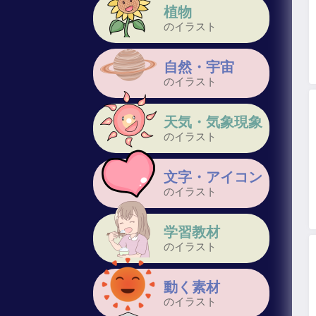
植物
のイラスト
自然・宇宙
のイラスト
天気・気象現象
のイラスト
文字・アイコン
のイラスト
学習教材
のイラスト
動く素材
のイラスト