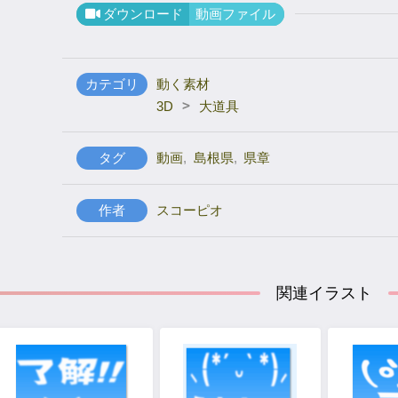
ダウンロード
動画ファイル
カテゴリ
動く素材
>
3D
大道具
タグ
動画
,
島根県
,
県章
作者
スコーピオ
関連イラスト