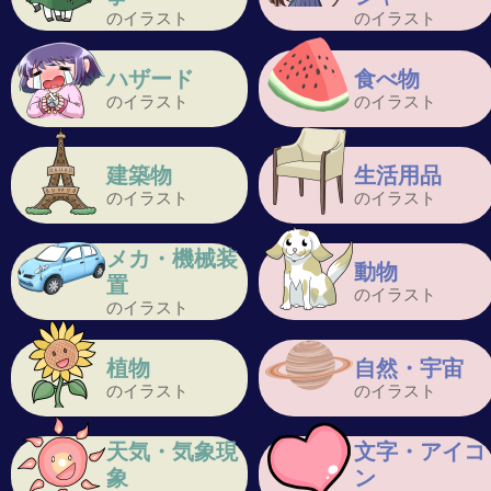
のイラスト
のイラスト
ハザード
食べ物
のイラスト
のイラスト
建築物
生活用品
のイラスト
のイラスト
メカ・機械装
動物
置
のイラスト
のイラスト
植物
自然・宇宙
のイラスト
のイラスト
天気・気象現
文字・アイコ
象
ン