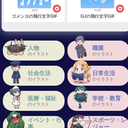
ゴメンヨの飛行文字GIF
GJの飛行文字GIF
人物
職業
のイラスト
のイラスト
社会生活
日常生活
のイラスト
のイラスト
医療・福祉
学校・教育
のイラスト
のイラスト
イベント・行
スポーツ・レ
事
ジャー