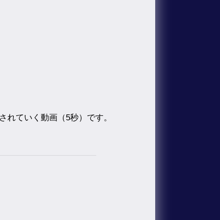
されていく動画（5秒）です。