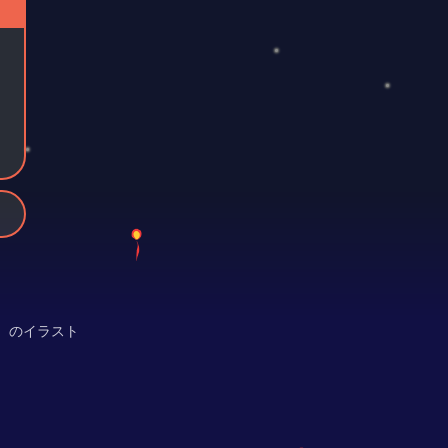
）のイラスト