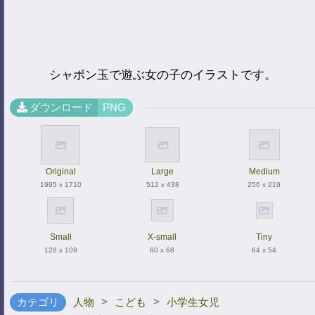
シャボン玉で遊ぶ女の子のイラストです。
ダウンロード
PNG
Original
Large
Medium
1995 x 1710
512 x 438
256 x 219
Small
X-small
Tiny
128 x 109
80 x 68
64 x 54
>
>
カテゴリ
人物
こども
小学生女児