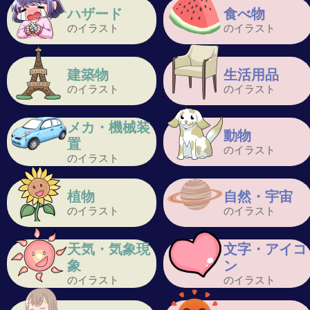
ハザード
食べ物
のイラスト
のイラスト
建築物
生活用品
のイラスト
のイラスト
メカ・機械装
動物
置
のイラスト
のイラスト
植物
自然・宇宙
のイラスト
のイラスト
天気・気象現
文字・アイコ
象
ン
のイラスト
のイラスト