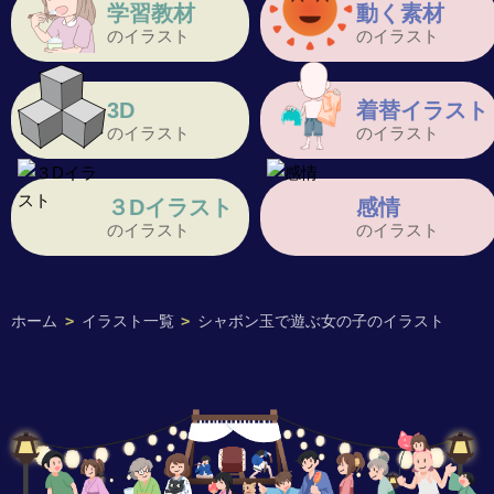
学習教材
動く素材
のイラスト
のイラスト
3D
着替イラスト
のイラスト
のイラスト
３Dイラスト
感情
のイラスト
のイラスト
ホーム
>
イラスト一覧
>
シャボン玉で遊ぶ女の子のイラスト