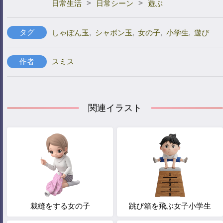
>
>
日常生活
日常シーン
遊ぶ
タグ
しゃぼん玉
,
シャボン玉
,
女の子
,
小学生
,
遊び
作者
スミス
関連イラスト
裁縫をする女の子
跳び箱を飛ぶ女子小学生