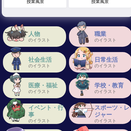
授業風景
授業風景
人物
職業
のイラスト
のイラスト
社会生活
日常生活
のイラスト
のイラスト
医療・福祉
学校・教育
のイラスト
のイラスト
イベント・行
スポーツ・レ
事
ジャー
のイラスト
のイラスト