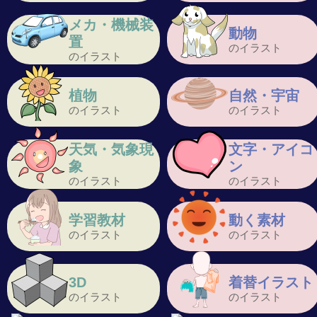
メカ・機械装
動物
置
のイラスト
のイラスト
植物
自然・宇宙
のイラスト
のイラスト
天気・気象現
文字・アイコ
象
ン
のイラスト
のイラスト
学習教材
動く素材
のイラスト
のイラスト
3D
着替イラスト
のイラスト
のイラスト