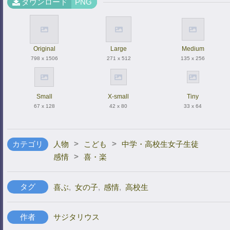
ダウンロード
PNG
Original
Large
Medium
798 x 1506
271 x 512
135 x 256
Small
X-small
Tiny
67 x 128
42 x 80
33 x 64
>
>
カテゴリ
人物
こども
中学・高校生女子生徒
>
感情
喜・楽
タグ
喜ぶ
,
女の子
,
感情
,
高校生
作者
サジタリウス