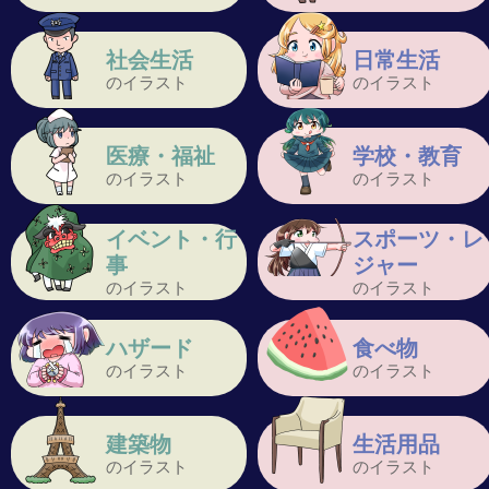
社会生活
日常生活
のイラスト
のイラスト
医療・福祉
学校・教育
のイラスト
のイラスト
イベント・行
スポーツ・レ
事
ジャー
のイラスト
のイラスト
ハザード
食べ物
のイラスト
のイラスト
建築物
生活用品
のイラスト
のイラスト