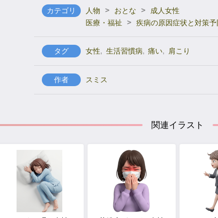
>
>
カテゴリ
人物
おとな
成人女性
>
医療・福祉
疾病の原因症状と対策予
タグ
女性
,
生活習慣病
,
痛い
,
肩こり
作者
スミス
関連イラスト