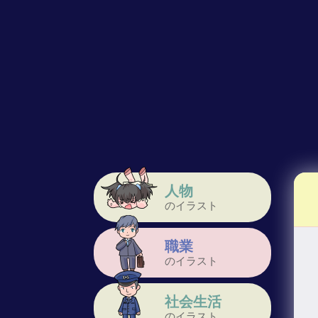
人物
のイラスト
職業
のイラスト
社会生活
のイラスト