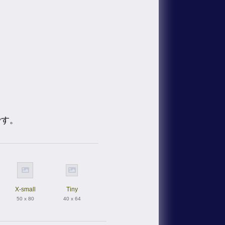
です。
X-small
Tiny
50 x 80
40 x 64