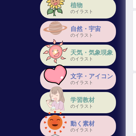
植物
のイラスト
自然・宇宙
のイラスト
天気・気象現象
のイラスト
文字・アイコン
のイラスト
学習教材
のイラスト
動く素材
のイラスト