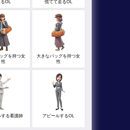
るOL
慌てて走るOL
ッグを持つ女
大きなバッグを持つ女
性
性
ルする看護師
アピールするOL