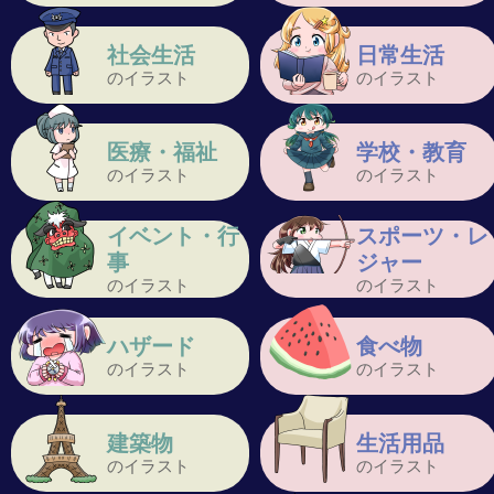
社会生活
日常生活
のイラスト
のイラスト
医療・福祉
学校・教育
のイラスト
のイラスト
イベント・行
スポーツ・レ
事
ジャー
のイラスト
のイラスト
ハザード
食べ物
のイラスト
のイラスト
建築物
生活用品
のイラスト
のイラスト