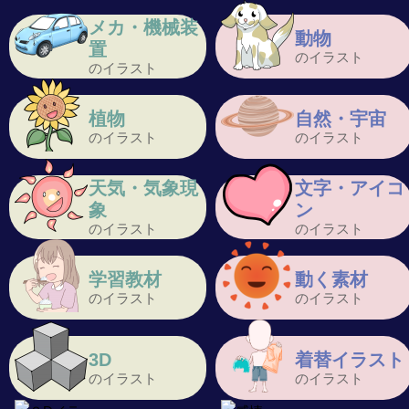
メカ・機械装
動物
置
のイラスト
のイラスト
植物
自然・宇宙
のイラスト
のイラスト
天気・気象現
文字・アイコ
象
ン
のイラスト
のイラスト
学習教材
動く素材
のイラスト
のイラスト
3D
着替イラスト
のイラスト
のイラスト