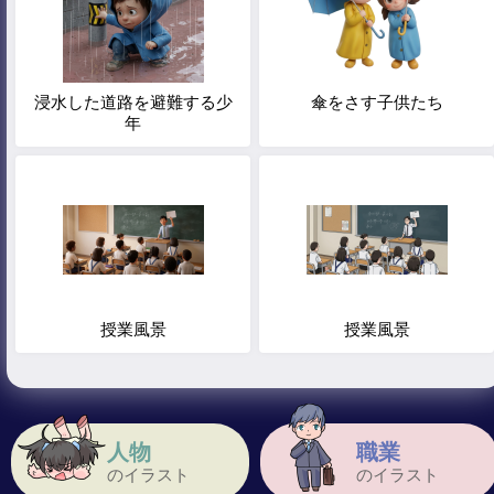
浸水した道路を避難する少
傘をさす子供たち
年
授業風景
授業風景
人物
職業
のイラスト
のイラスト