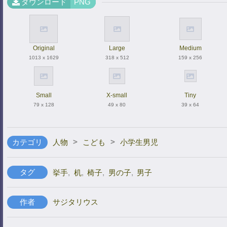
ダウンロード
PNG
Original
Large
Medium
1013 x 1629
318 x 512
159 x 256
Small
X-small
Tiny
79 x 128
49 x 80
39 x 64
>
>
カテゴリ
人物
こども
小学生男児
タグ
挙手
,
机
,
椅子
,
男の子
,
男子
作者
サジタリウス