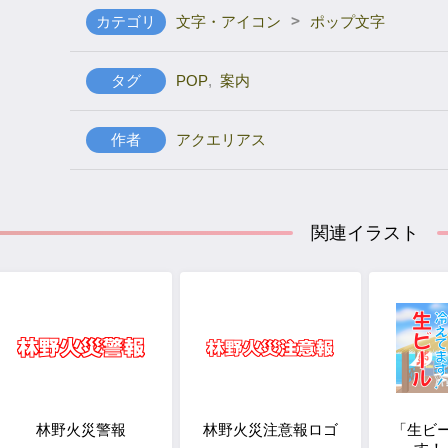
>
カテゴリ
文字・アイコン
ポップ文字
タグ
POP
,
案内
作者
アクエリアス
関連イラスト
林野火災警報
林野火災注意報ロゴ
「生ビ