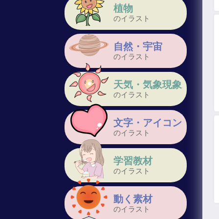
植物
のイラスト
自然・宇宙
のイラスト
天気・気象現象
のイラスト
文字・アイコン
のイラスト
学習教材
のイラスト
動く素材
のイラスト