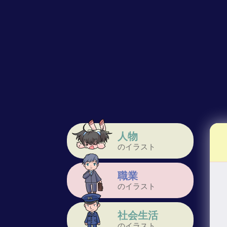
人物
のイラスト
職業
のイラスト
社会生活
のイラスト