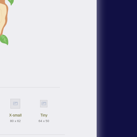
。
X-small
Tiny
80 x 62
64 x 50