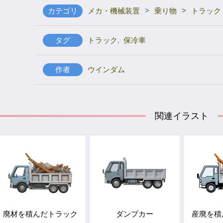
>
>
カテゴリ
メカ・機械装置
乗り物
トラック
タグ
トラック
,
保冷車
作者
ウインダム
関連イラスト
廃材を積んだトラック
ダンプカー
産廃を積