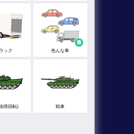
ラック
色んな車
砲塔回転)
戦車