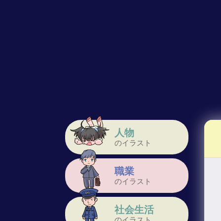
人物
のイラスト
職業
のイラスト
社会生活
のイラスト