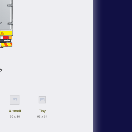
ク
X-small
Tiny
79 x 80
63 x 64