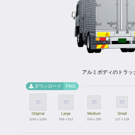
アルミボディのトラッ
ダウンロード
PNG
Original
Large
Medium
Small
1193 x 1200
509 x 512
254 x 256
127 x 128