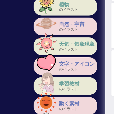
植物
のイラスト
自然・宇宙
のイラスト
天気・気象現象
のイラスト
文字・アイコン
のイラスト
学習教材
のイラスト
動く素材
のイラスト