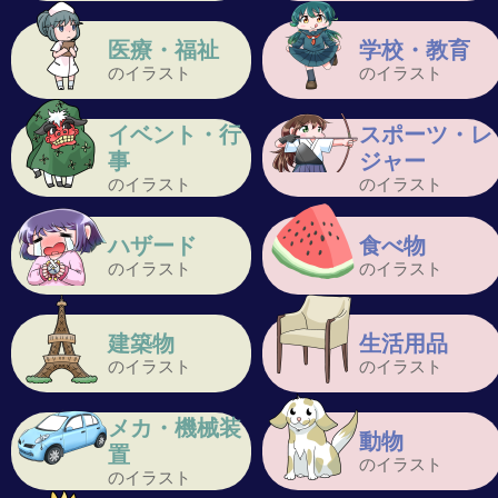
医療・福祉
学校・教育
のイラスト
のイラスト
イベント・行
スポーツ・レ
事
ジャー
のイラスト
のイラスト
ハザード
食べ物
のイラスト
のイラスト
建築物
生活用品
のイラスト
のイラスト
メカ・機械装
動物
置
のイラスト
のイラスト