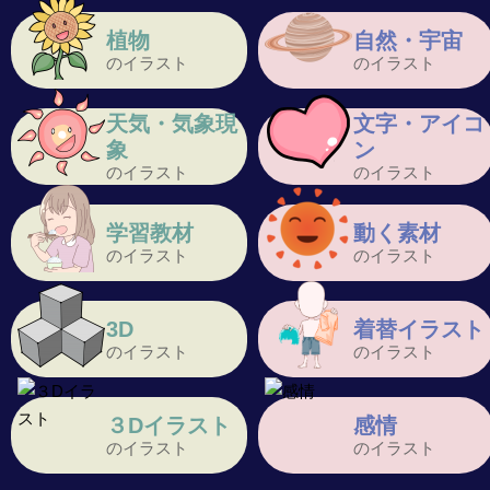
植物
自然・宇宙
のイラスト
のイラスト
天気・気象現
文字・アイコ
象
ン
のイラスト
のイラスト
学習教材
動く素材
のイラスト
のイラスト
3D
着替イラスト
のイラスト
のイラスト
３Dイラスト
感情
のイラスト
のイラスト