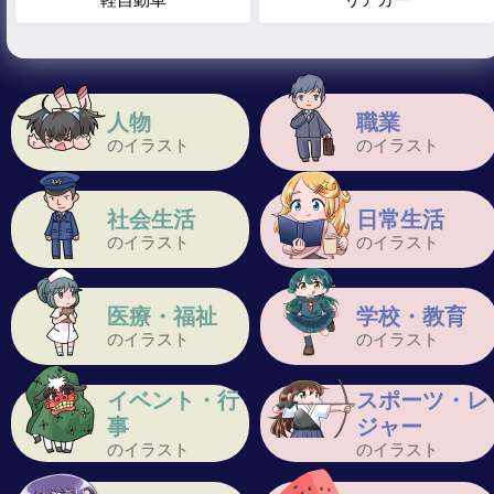
人物
職業
のイラスト
のイラスト
社会生活
日常生活
のイラスト
のイラスト
医療・福祉
学校・教育
のイラスト
のイラスト
イベント・行
スポーツ・レ
事
ジャー
のイラスト
のイラスト