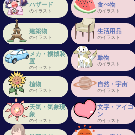
ハザード
食べ物
のイラスト
のイラスト
建築物
生活用品
のイラスト
のイラスト
メカ・機械装
動物
置
のイラスト
のイラスト
植物
自然・宇宙
のイラスト
のイラスト
天気・気象現
文字・アイコ
象
ン
のイラスト
のイラスト