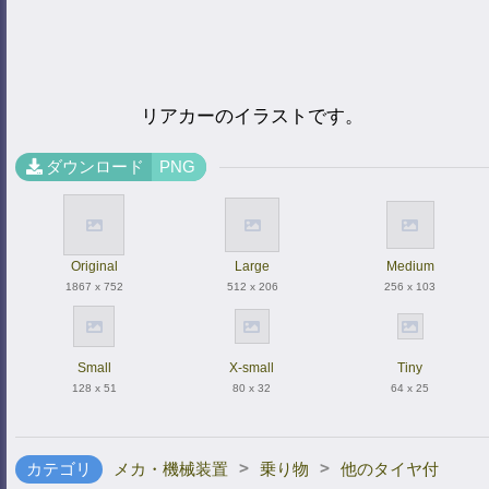
リアカーのイラストです。
ダウンロード
PNG
Original
Large
Medium
1867 x 752
512 x 206
256 x 103
Small
X-small
Tiny
128 x 51
80 x 32
64 x 25
>
>
カテゴリ
メカ・機械装置
乗り物
他のタイヤ付