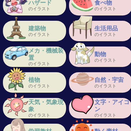
ハザード
食べ物
のイラスト
のイラスト
建築物
生活用品
のイラスト
のイラスト
メカ・機械装
動物
置
のイラスト
のイラスト
植物
自然・宇宙
のイラスト
のイラスト
天気・気象現
文字・アイコ
象
ン
のイラスト
のイラスト