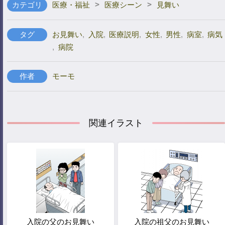
>
>
カテゴリ
医療・福祉
医療シーン
見舞い
タグ
お見舞い
,
入院
,
医療説明
,
女性
,
男性
,
病室
,
病気
,
病院
作者
モーモ
関連イラスト
入院の父のお見舞い
入院の祖父のお見舞い