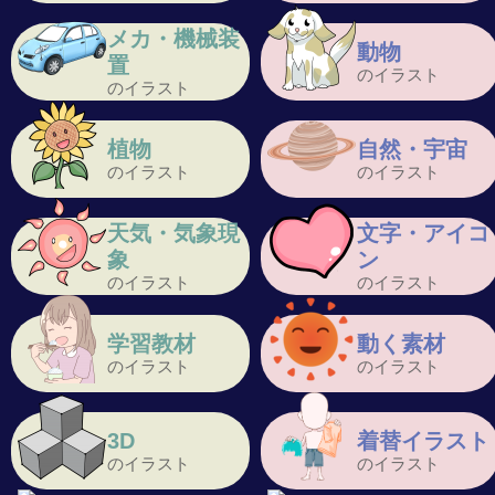
メカ・機械装
動物
置
のイラスト
のイラスト
植物
自然・宇宙
のイラスト
のイラスト
天気・気象現
文字・アイコ
象
ン
のイラスト
のイラスト
学習教材
動く素材
のイラスト
のイラスト
3D
着替イラスト
のイラスト
のイラスト