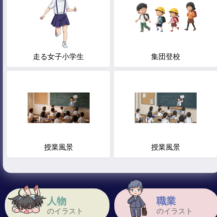
走る女子小学生
集団登校
授業風景
授業風景
人物
職業
のイラスト
のイラスト