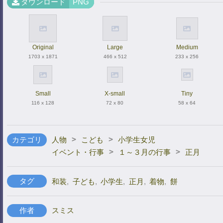
ダウンロード
PNG
Original
Large
Medium
1703 x 1871
466 x 512
233 x 256
Small
X-small
Tiny
116 x 128
72 x 80
58 x 64
>
>
カテゴリ
人物
こども
小学生女児
>
>
イベント・行事
１～３月の行事
正月
タグ
和装
,
子ども
,
小学生
,
正月
,
着物
,
餅
作者
スミス