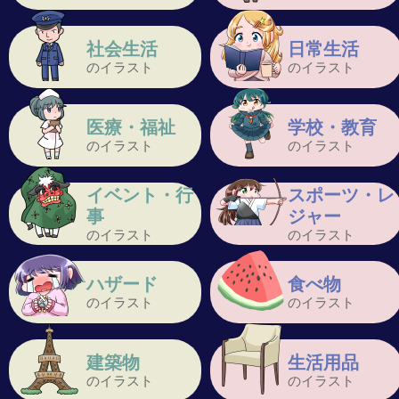
社会生活
日常生活
のイラスト
のイラスト
医療・福祉
学校・教育
のイラスト
のイラスト
イベント・行
スポーツ・レ
事
ジャー
のイラスト
のイラスト
ハザード
食べ物
のイラスト
のイラスト
建築物
生活用品
のイラスト
のイラスト