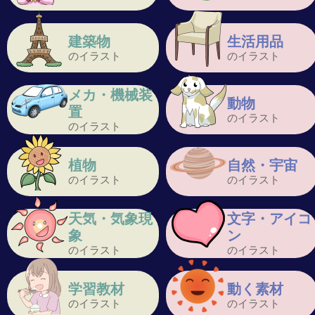
建築物
生活用品
のイラスト
のイラスト
メカ・機械装
動物
置
のイラスト
のイラスト
植物
自然・宇宙
のイラスト
のイラスト
天気・気象現
文字・アイコ
象
ン
のイラスト
のイラスト
学習教材
動く素材
のイラスト
のイラスト