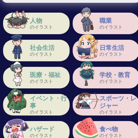
人物
職業
のイラスト
のイラスト
社会生活
日常生活
のイラスト
のイラスト
医療・福祉
学校・教育
のイラスト
のイラスト
イベント・行
スポーツ・レ
事
ジャー
のイラスト
のイラスト
ハザード
食べ物
のイラスト
のイラスト