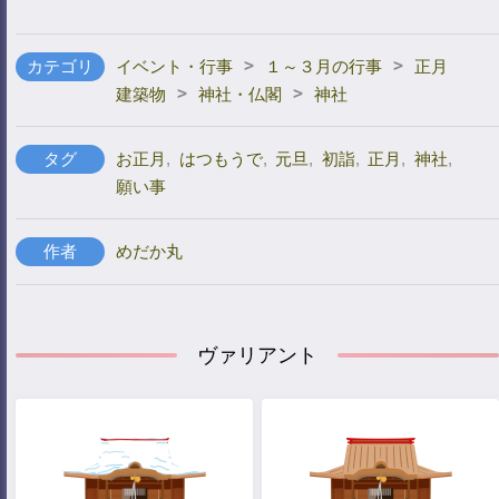
>
>
カテゴリ
イベント・行事
１～３月の行事
正月
>
>
建築物
神社・仏閣
神社
タグ
お正月
,
はつもうで
,
元旦
,
初詣
,
正月
,
神社
,
願い事
作者
めだか丸
ヴァリアント