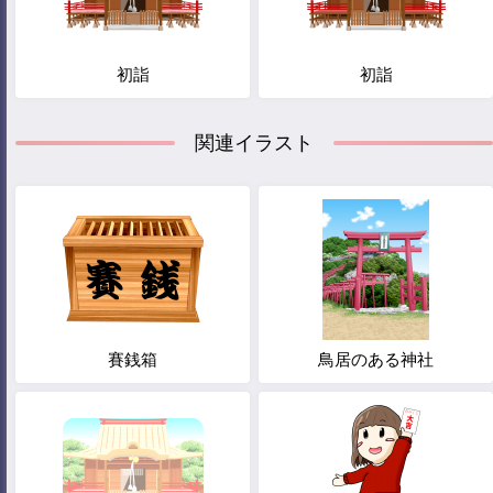
初詣
初詣
関連イラスト
賽銭箱
鳥居のある神社