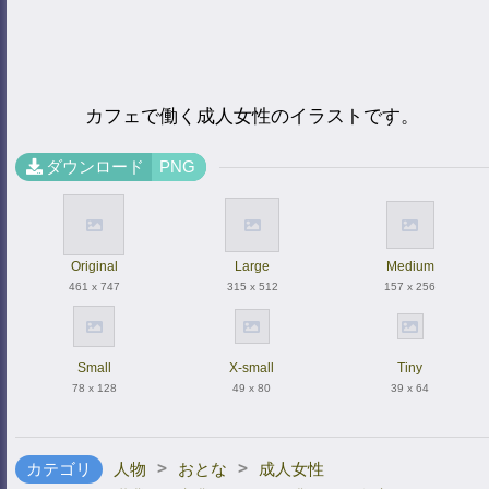
カフェで働く成人女性のイラストです。
ダウンロード
PNG
Original
Large
Medium
461 x 747
315 x 512
157 x 256
Small
X-small
Tiny
78 x 128
49 x 80
39 x 64
>
>
カテゴリ
人物
おとな
成人女性