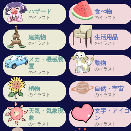
ハザード
食べ物
のイラスト
のイラスト
建築物
生活用品
のイラスト
のイラスト
メカ・機械装
動物
置
のイラスト
のイラスト
植物
自然・宇宙
のイラスト
のイラスト
天気・気象現
文字・アイコ
象
ン
のイラスト
のイラスト