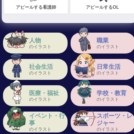
アピールする看護師
アピールするOL
人物
職業
のイラスト
のイラスト
社会生活
日常生活
のイラスト
のイラスト
医療・福祉
学校・教育
のイラスト
のイラスト
イベント・行
スポーツ・レ
事
ジャー
のイラスト
のイラスト