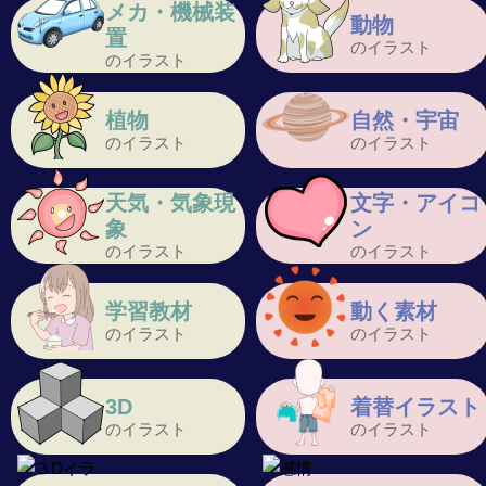
メカ・機械装
動物
置
のイラスト
のイラスト
植物
自然・宇宙
のイラスト
のイラスト
天気・気象現
文字・アイコ
象
ン
のイラスト
のイラスト
学習教材
動く素材
のイラスト
のイラスト
3D
着替イラスト
のイラスト
のイラスト