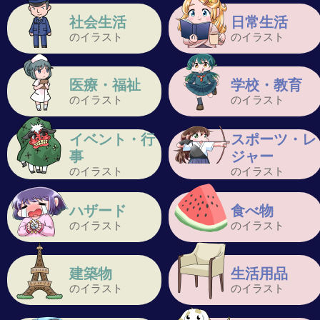
社会生活
日常生活
のイラスト
のイラスト
医療・福祉
学校・教育
のイラスト
のイラスト
イベント・行
スポーツ・レ
事
ジャー
のイラスト
のイラスト
ハザード
食べ物
のイラスト
のイラスト
建築物
生活用品
のイラスト
のイラスト