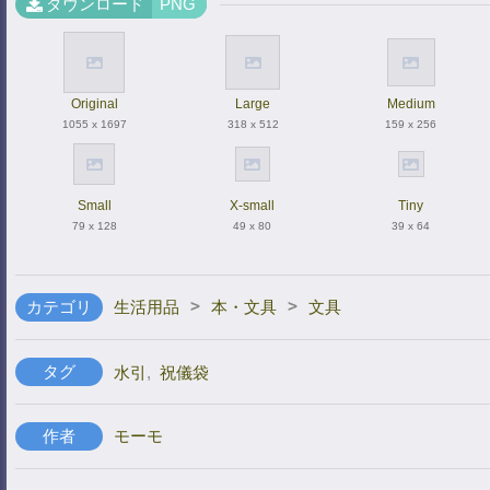
ダウンロード
PNG
Original
Large
Medium
1055 x 1697
318 x 512
159 x 256
Small
X-small
Tiny
79 x 128
49 x 80
39 x 64
>
>
カテゴリ
生活用品
本・文具
文具
タグ
水引
,
祝儀袋
作者
モーモ