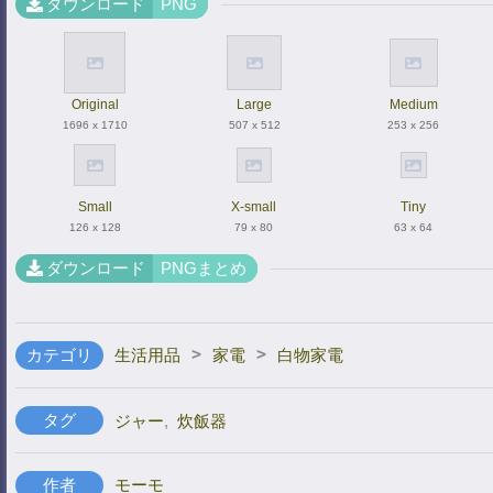
ダウンロード
PNG
Original
Large
Medium
1696 x 1710
507 x 512
253 x 256
Small
X-small
Tiny
126 x 128
79 x 80
63 x 64
ダウンロード
PNGまとめ
>
>
カテゴリ
生活用品
家電
白物家電
タグ
ジャー
,
炊飯器
作者
モーモ