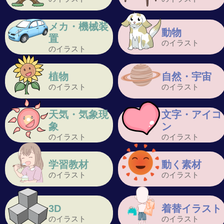
メカ・機械装
動物
置
のイラスト
のイラスト
植物
自然・宇宙
のイラスト
のイラスト
天気・気象現
文字・アイコ
象
ン
のイラスト
のイラスト
学習教材
動く素材
のイラスト
のイラスト
3D
着替イラスト
のイラスト
のイラスト