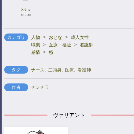
X-tiny
40 x 40
>
>
カテゴリ
人物
おとな
成人女性
>
>
職業
医療・福祉
看護師
>
感情
怒
タグ
ナース
,
三頭身
,
医療
,
看護師
作者
チンチラ
ヴァリアント