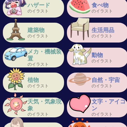
ハザード
食べ物
のイラスト
のイラスト
建築物
生活用品
のイラスト
のイラスト
メカ・機械装
動物
置
のイラスト
のイラスト
植物
自然・宇宙
のイラスト
のイラスト
天気・気象現
文字・アイコ
象
ン
のイラスト
のイラスト