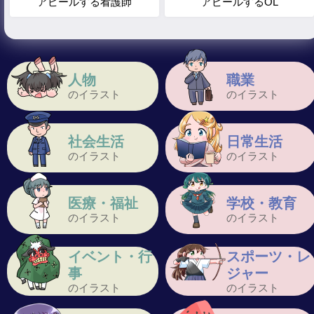
アピールする看護師
アピールするOL
人物
職業
のイラスト
のイラスト
社会生活
日常生活
のイラスト
のイラスト
医療・福祉
学校・教育
のイラスト
のイラスト
イベント・行
スポーツ・レ
事
ジャー
のイラスト
のイラスト