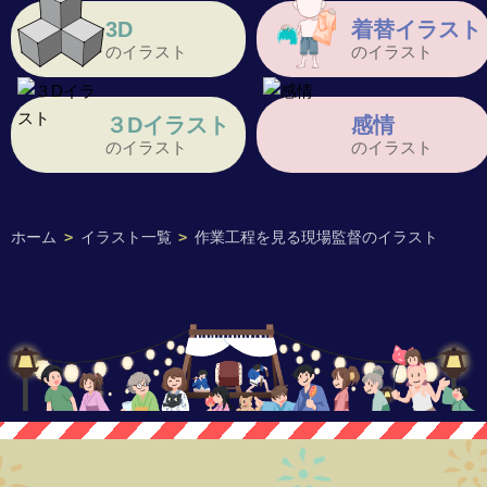
3D
着替イラスト
のイラスト
のイラスト
３Dイラスト
感情
のイラスト
のイラスト
ホーム
>
イラスト一覧
>
作業工程を見る現場監督のイラスト