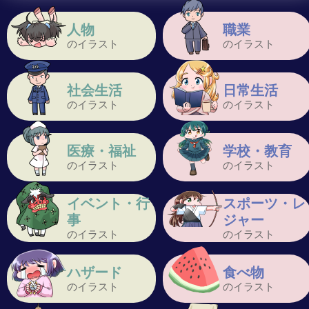
人物
職業
のイラスト
のイラスト
社会生活
日常生活
のイラスト
のイラスト
医療・福祉
学校・教育
のイラスト
のイラスト
イベント・行
スポーツ・レ
事
ジャー
のイラスト
のイラスト
ハザード
食べ物
のイラスト
のイラスト