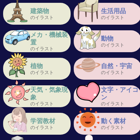
建築物
生活用品
のイラスト
のイラスト
メカ・機械装
動物
置
のイラスト
のイラスト
植物
自然・宇宙
のイラスト
のイラスト
天気・気象現
文字・アイコ
象
ン
のイラスト
のイラスト
学習教材
動く素材
のイラスト
のイラスト