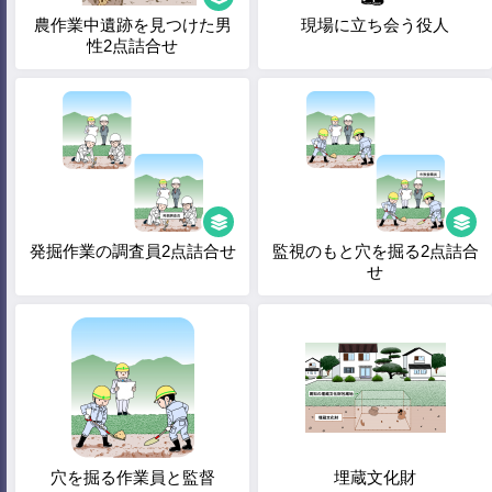
農作業中遺跡を見つけた男
現場に立ち会う役人
性2点詰合せ
発掘作業の調査員2点詰合せ
監視のもと穴を掘る2点詰合
せ
穴を掘る作業員と監督
埋蔵文化財