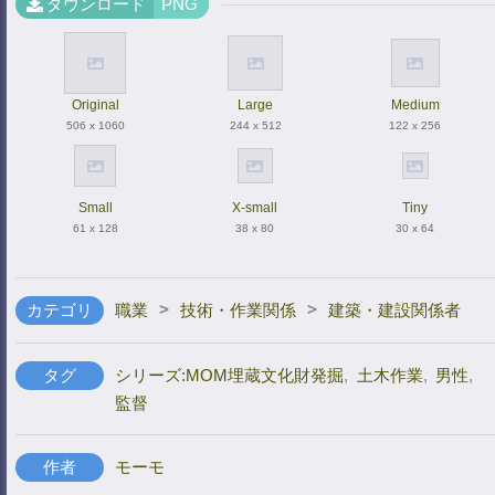
ダウンロード
PNG
Original
Large
Medium
506 x 1060
244 x 512
122 x 256
Small
X-small
Tiny
61 x 128
38 x 80
30 x 64
>
>
カテゴリ
職業
技術・作業関係
建築・建設関係者
タグ
シリーズ:MOM埋蔵文化財発掘
,
土木作業
,
男性
,
監督
作者
モーモ