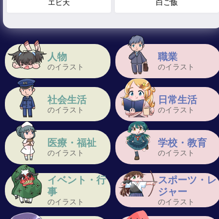
エビ天
白ご飯
人物
職業
のイラスト
のイラスト
社会生活
日常生活
のイラスト
のイラスト
医療・福祉
学校・教育
のイラスト
のイラスト
イベント・行
スポーツ・レ
事
ジャー
のイラスト
のイラスト