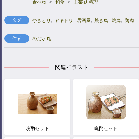
>
>
食べ物
和食
主菜 肉料理
タグ
やきとり
,
ヤキトリ
,
居酒屋
,
焼き鳥
,
焼鳥
,
鶏肉
作者
めだか丸
関連イラスト
晩酌セット
晩酌セット