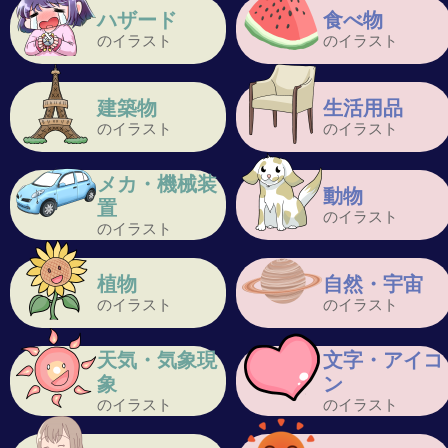
ハザード
食べ物
のイラスト
のイラスト
建築物
生活用品
のイラスト
のイラスト
メカ・機械装
動物
置
のイラスト
のイラスト
植物
自然・宇宙
のイラスト
のイラスト
天気・気象現
文字・アイコ
象
ン
のイラスト
のイラスト