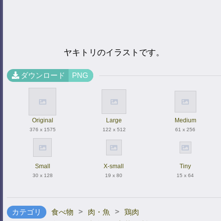
ヤキトリのイラストです。
ダウンロード
PNG
Original
Large
Medium
376 x 1575
122 x 512
61 x 256
Small
X-small
Tiny
30 x 128
19 x 80
15 x 64
>
>
カテゴリ
食べ物
肉・魚
鶏肉