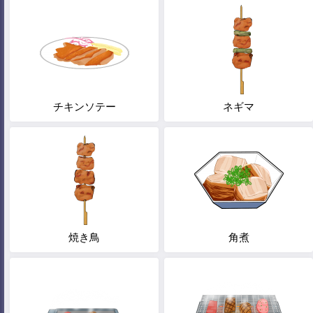
チキンソテー
ネギマ
焼き鳥
角煮